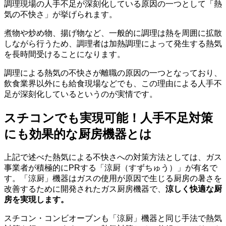
調理現場の人手不足が深刻化している原因の一つとして「熱
気の不快さ」が挙げられます。
煮物や炒め物、揚げ物など、一般的に調理は熱を周囲に拡散
しながら行うため、調理者は加熱調理によって発生する熱気
を長時間受けることになります。
調理による熱気の不快さが離職の原因の一つとなっており、
飲食業界以外にも給食現場などでも、この理由による人手不
足が深刻化しているというのが実情です。
スチコンでも実現可能！人手不足対策
にも効果的な厨房機器とは
上記で述べた熱気による不快さへの対策方法としては、ガス
事業者が積極的にPRする「涼厨（すずちゅう）」が有名で
す。「涼厨」機器はガスの使用が原因で生じる厨房の暑さを
改善するために開発されたガス厨房機器で、
涼しく快適な厨
房を実現します。
スチコン・コンビオーブンも「涼厨」機器と同じ手法で熱気