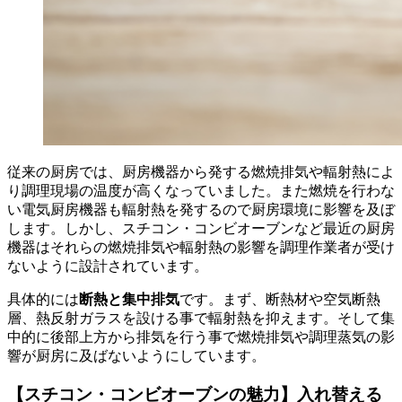
従来の厨房では、厨房機器から発する燃焼排気や輻射熱によ
り調理現場の温度が高くなっていました。また燃焼を行わな
い電気厨房機器も輻射熱を発するので厨房環境に影響を及ぼ
します。しかし、スチコン・コンビオーブンなど最近の厨房
機器はそれらの燃焼排気や輻射熱の影響を調理作業者が受け
ないように設計されています。
具体的には
断熱と集中排気
です。まず、断熱材や空気断熱
層、熱反射ガラスを設ける事で輻射熱を抑えます。そして集
中的に後部上方から排気を行う事で燃焼排気や調理蒸気の影
響が厨房に及ばないようにしています。
【スチコン・コンビオーブンの魅力】入れ替える