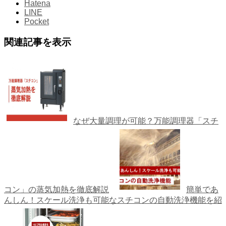
Hatena
LINE
Pocket
関連記事を表示
なぜ大量調理が可能？万能調理器「スチ
コン」の蒸気加熱を徹底解説
簡単であ
んしん！スケール洗浄も可能なスチコンの自動洗浄機能を紹