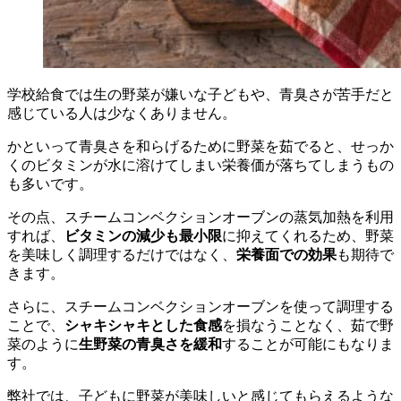
学校給食では生の野菜が嫌いな子どもや、青臭さが苦手だと
感じている人は少なくありません。
かといって青臭さを和らげるために野菜を茹でると、せっか
くのビタミンが水に溶けてしまい栄養価が落ちてしまうもの
も多いです。
その点、スチームコンベクションオーブンの蒸気加熱を利用
すれば、
ビタミンの減少も最小限
に抑えてくれるため、野菜
を美味しく調理するだけではなく、
栄養面での効果
も期待で
きます。
さらに、スチームコンベクションオーブンを使って調理する
ことで、
シャキシャキとした食感
を損なうことなく、茹で野
菜のように
生野菜の青臭さを緩和
することが可能にもなりま
す。
弊社では、子どもに野菜が美味しいと感じてもらえるような