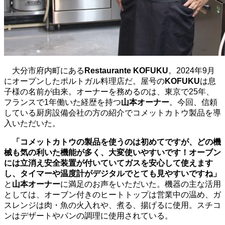
大分市府内町にある
Restaurante KOFUKU
。2024年9月
にオープンしたポルトガル料理店だ。屋号の
KOFUKU
は息
子様の名前が由来。オーナーを務めるのは、東京で25年、
フランスで1年働いた経歴を持つ
山本オーナー
。今回、信頼
している厨房設備会社の方の紹介でコメットカトウ製品を導
入いただいた。
「コメットカトウの製品を使うのは初めてですが、どの機
械も気の利いた機能が多く、大変使いやすいです！オーブン
には立消え安全装置が付いていてガスを安心して使えます
し、タイマーや温度計がデジタルでとても見やすいですね」
と
山本オーナー
に満足のお声をいただいた。機器の主な活用
としては、オーブン付きのヒートトップは営業中の温め、ガ
スレンジは肉・魚の火入れや、煮る、揚げるに使用。スチコ
ンはデザートやパンの調理に使用されている。