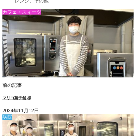
レンジ
、
その他
カフェ・スィーツ
前の記事
マリコ菓子舗 様
2024年11月12日
病院